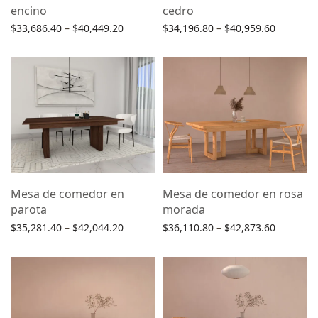
encino
cedro
Price
Price
$
33,686.40
–
$
40,449.20
$
34,196.80
–
$
40,959.60
range:
range:
Selecciona una opción
Selecciona una opción
$33,686.40
$34,196.
through
through
$40,449.20
$40,959.
Mesa de comedor en
Mesa de comedor en rosa
parota
morada
Price
Price
$
35,281.40
–
$
42,044.20
$
36,110.80
–
$
42,873.60
range:
range:
Selecciona una opción
Selecciona una opción
$35,281.40
$36,110.
through
through
$42,044.20
$42,873.