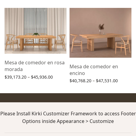
range:
range:
Selecciona una opción
Selecciona una opción
$38,280.00
$39,045.
through
through
$45,042.80
$45,808.
Mesa de comedor en rosa
Mesa de comedor en
morada
encino
Price
$
39,173.20
–
$
45,936.00
Price
$
40,768.20
–
$
47,531.00
range:
Selecciona una opción
range:
Selecciona una opción
$39,173.20
$40,768.
through
through
$45,936.00
$47,531.
Please Install Kirki Customizer Framework to access Footer
Options inside Appearance > Customize