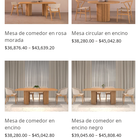
Mesa de comedor en rosa
Mesa circular en encino
morada
Price
$
38,280.00
–
$
45,042.80
Price
range:
$
36,876.40
–
$
43,639.20
Selecciona una opción
range:
$38,280.
Selecciona una opción
$36,876.40
through
through
$45,042.
$43,639.20
Mesa de comedor en
Mesa de comedor en
encino
encino negro
Price
Price
$
38,280.00
–
$
45,042.80
$
39,045.60
–
$
45,808.40